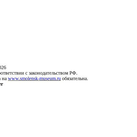
026
оответствии с законодательством РФ.
а на
www.smolensk-museum.ru
обязательна.
er