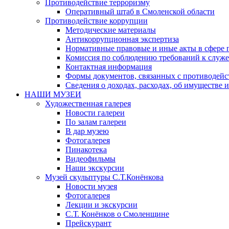
Противодействие терроризму
Оперативный штаб в Смоленской области
Противодействие коррупции
Методические материалы
Антикоррупционная экспертиза
Нормативные правовые и иные акты в сфере 
Комиссия по соблюдению требований к служе
Контактная информация
Формы документов, связанных с противодейс
Сведения о доходах, расходах, об имуществе 
НАШИ МУЗЕИ
Художественная галерея
Новости галереи
По залам галереи
В дар музею
Фотогалерея
Пинакотека
Видеофильмы
Наши экскурсии
Музей скульптуры С.Т.Конёнкова
Новости музея
Фотогалерея
Лекции и экскурсии
С.Т. Конёнков о Смоленщине
Прейскурант