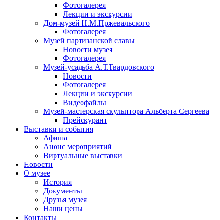
Фотогалерея
Лекции и экскурсии
Дом-музей Н.М.Пржевальского
Фотогалерея
Музей партизанской славы
Новости музея
Фотогалерея
Музей-усадьба А.Т.Твардовского
Новости
Фотогалерея
Лекции и экскурсии
Видеофайлы
Музей-мастерская скульптора Альберта Сергеева
Прейскурант
Выставки и события
Афиша
Анонс мероприятий
Виртуальные выставки
Новости
О музее
История
Документы
Друзья музея
Наши цены
Контакты