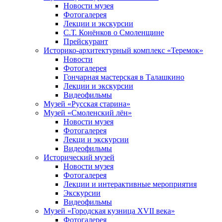
Новости музея
Фотогалерея
Лекции и экскурсии
С.Т. Конёнков о Смоленщине
Прейскурант
Историко-архитектурный комплекс «Теремок»
Новости
Фотогалерея
Гончарная мастерская в Талашкино
Лекции и экскурсии
Видеофильмы
Музей «Русская старина»
Музей «Смоленский лён»
Новости музея
Фотогалерея
Лекци и экскурсии
Видеофильмы
Исторический музей
Новости музея
Фотогалерея
Лекции и интерактивные мероприятия
Экскурсии
Видеофильмы
Музей «Городская кузница XVII века»
Фотогалерея