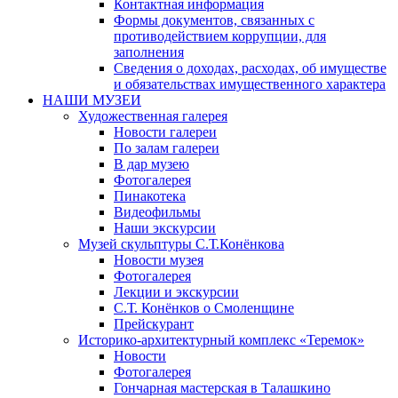
Контактная информация
Формы документов, связанных с
противодействием коррупции, для
заполнения
Сведения о доходах, расходах, об имуществе
и обязательствах имущественного характера
НАШИ МУЗЕИ
Художественная галерея
Новости галереи
По залам галереи
В дар музею
Фотогалерея
Пинакотека
Видеофильмы
Наши экскурсии
Музей скульптуры С.Т.Конёнкова
Новости музея
Фотогалерея
Лекции и экскурсии
С.Т. Конёнков о Смоленщине
Прейскурант
Историко-архитектурный комплекс «Теремок»
Новости
Фотогалерея
Гончарная мастерская в Талашкино