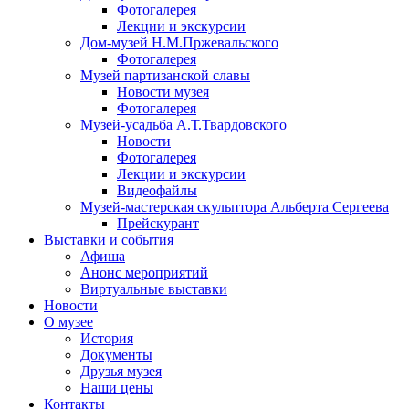
Фотогалерея
Лекции и экскурсии
Дом-музей Н.М.Пржевальского
Фотогалерея
Музей партизанской славы
Новости музея
Фотогалерея
Музей-усадьба А.Т.Твардовского
Новости
Фотогалерея
Лекции и экскурсии
Видеофайлы
Музей-мастерская скульптора Альберта Сергеева
Прейскурант
Выставки и события
Афиша
Анонс мероприятий
Виртуальные выставки
Новости
О музее
История
Документы
Друзья музея
Наши цены
Контакты