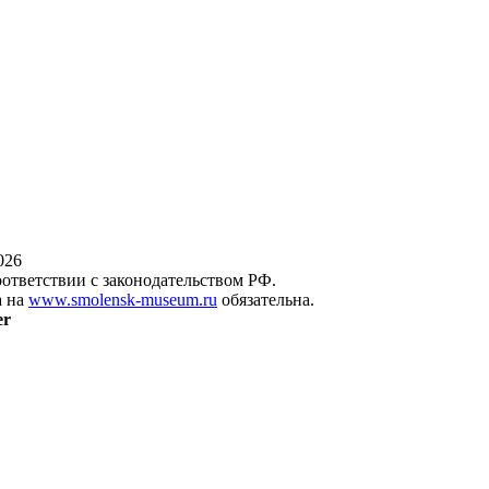
026
оответствии с законодательством РФ.
а на
www.smolensk-museum.ru
обязательна.
er