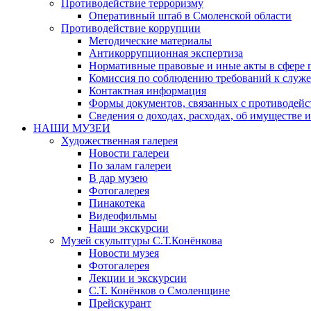
Противодействие терроризму
Оперативный штаб в Смоленской области
Противодействие коррупции
Методические материалы
Антикоррупционная экспертиза
Нормативные правовые и иные акты в сфере 
Комиссия по соблюдению требований к служе
Контактная информация
Формы документов, связанных с противодейс
Сведения о доходах, расходах, об имуществе 
НАШИ МУЗЕИ
Художественная галерея
Новости галереи
По залам галереи
В дар музею
Фотогалерея
Пинакотека
Видеофильмы
Наши экскурсии
Музей скульптуры С.Т.Конёнкова
Новости музея
Фотогалерея
Лекции и экскурсии
С.Т. Конёнков о Смоленщине
Прейскурант