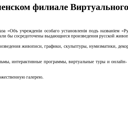
енском филиале Виртуального
каза
«Объ учрежденiи особаго установленiя подъ названiем «Р
ыли бы сосредоточены выдающиеся произведения русской живоп
оизведения живописи, графики, скульптуры, нумизматики, декор
ьмы, интерактивные программы, виртуальные туры и онлайн- 
ожественную галерею.