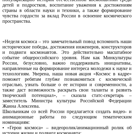
детей и подростков, воспитание уважения к достижениям
страны в области науки и техники, а также формирование
чувства гордости за вклад России в освоение космического
пространства.
«Неделя космоса – это замечательный повод вспомнить наши
исторические победы, достижения инженеров, конструкторов
и подвиги космонавтов. Это действительно масштабное
событие общероссийского уровня. Нам как Минкультуры
России, безусловно, важно поддерживать инициативы,
направленные на формирование интереса молодежи к науке и
технологиям. Уверена, наша новая акция «Космос в кадре»
поможет ребятам глубже познакомиться с космической
отраслью, узнать больше о ее истории и современности, а
также даст возможность раскрыть свои таланты и развить
творческий потенциал», – сказала статс-секретарь –
заместитель Министра культуры Российской Федерации
Жанна Алексеева.
Школьникам со всей России предлагается создать видео- и
анимационные работы по следующим тематическим
номинациям:
• «Герои космоса» – видеоролик/анимационный ролик об
истории жизни и подвиге космонавта;