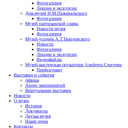
Фотогалерея
Лекции и экскурсии
Дом-музей Н.М.Пржевальского
Фотогалерея
Музей партизанской славы
Новости музея
Фотогалерея
Музей-усадьба А.Т.Твардовского
Новости
Фотогалерея
Лекции и экскурсии
Видеофайлы
Музей-мастерская скульптора Альберта Сергеева
Прейскурант
Выставки и события
Афиша
Анонс мероприятий
Виртуальные выставки
Новости
О музее
История
Документы
Друзья музея
Наши цены
Контакты