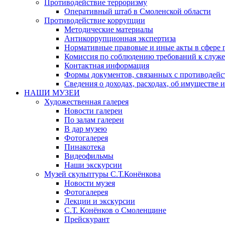
Противодействие терроризму
Оперативный штаб в Смоленской области
Противодействие коррупции
Методические материалы
Антикоррупционная экспертиза
Нормативные правовые и иные акты в сфере 
Комиссия по соблюдению требований к служе
Контактная информация
Формы документов, связанных с противодейс
Сведения о доходах, расходах, об имуществе 
НАШИ МУЗЕИ
Художественная галерея
Новости галереи
По залам галереи
В дар музею
Фотогалерея
Пинакотека
Видеофильмы
Наши экскурсии
Музей скульптуры С.Т.Конёнкова
Новости музея
Фотогалерея
Лекции и экскурсии
С.Т. Конёнков о Смоленщине
Прейскурант