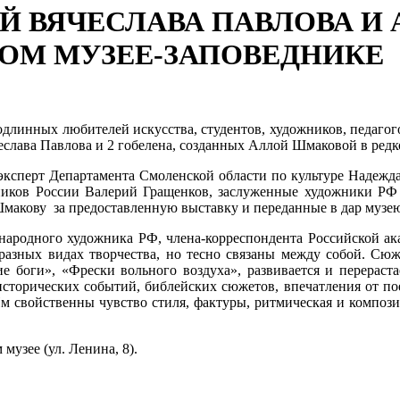
Й ВЯЧЕСЛАВА ПАВЛОВА 
ОМ МУЗЕЕ-ЗАПОВЕДНИКЕ
подлинных любителей искусства, студентов, художников, педагог
слава Павлова и 2 гобелена, созданных Аллой Шмаковой в редко
ксперт Департамента Смоленской области по культуре Надежда
ников России Валерий Гращенков, заслуженные художники РФ 
акову за предоставленную выставку и переданные в дар музею
 народного художника РФ, члена-корреспондента Российской 
азных видах творчества, но тесно связаны между собой. Сю
е боги», «Фрески вольного воздуха», развивается и перераст
сторических событий, библейских сюжетов, впечатления от по
м свойственны чувство стиля, фактуры, ритмическая и композиц
музее (ул. Ленина, 8).