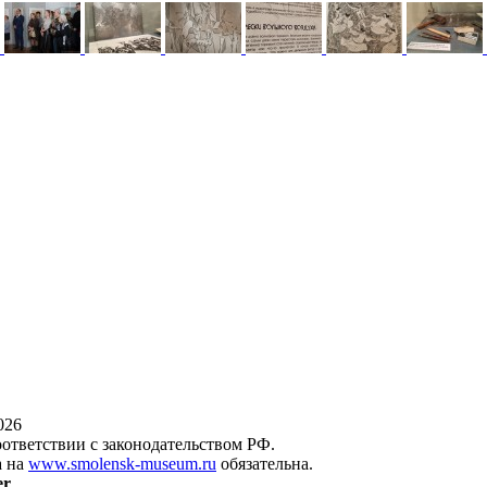
026
оответствии с законодательством РФ.
а на
www.smolensk-museum.ru
обязательна.
er