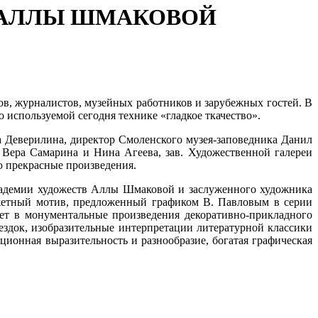
И АЛЛЫ ШМАКОВОЙ
ов, журналистов, музейных работников и зарубежных гостей. В
 используемой сегодня технике «гладкое ткачество».
 Деверилина, директор Смоленского музея-заповедника Данил
Вера Самарина и Нина Агеева, зав. Художественной галереи
 прекрасные произведения.
академии художеств Аллы Шмаковой и заслуженного художника
жетный мотив, предложенный графиком В. Павловым в серии
ает в монументальные произведения декоративно-прикладного
ездок, изобразительные интерпретации литературной классики
ионная выразительность и разнообразие, богатая графическая