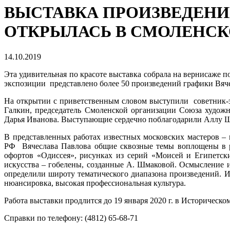
ВЫСТАВКА ПРОИЗВЕДЕНИ
ОТКРЫЛАСЬ В СМОЛЕНСК
14.10.2019
Эта удивительная по красоте выставка собрала на вернисаже 
экспозиции представлено более 50 произведений графики Вяче
На открытии с приветственным словом выступили советник-э
Галкин, председатель Смоленской организации Союза худож
Дарья Иванова. Выступающие сердечно поблагодарили Аллу Шм
В представленных работах известных московских мастеров –
РФ Вячеслава Павлова общие сквозные темы воплощены в р
офортов «Одиссея», рисунках из серий «Моисей и Египетски
искусства – гобелены, созданные А. Шмаковой. Осмысление и
определили широту тематического диапазона произведений. И
нюансировка, высокая профессиональная культура.
Работа выставки продлится до 19 января 2020 г. в Историческом 
Справки по телефону: (4812) 65-68-71