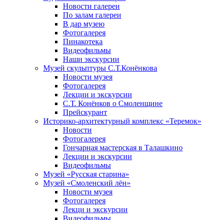
Новости галереи
По залам галереи
В дар музею
Фотогалерея
Пинакотека
Видеофильмы
Наши экскурсии
Музей скульптуры С.Т.Конёнкова
Новости музея
Фотогалерея
Лекции и экскурсии
С.Т. Конёнков о Смоленщине
Прейскурант
Историко-архитектурный комплекс «Теремок»
Новости
Фотогалерея
Гончарная мастерская в Талашкино
Лекции и экскурсии
Видеофильмы
Музей «Русская старина»
Музей «Смоленский лён»
Новости музея
Фотогалерея
Лекци и экскурсии
Видеофильмы