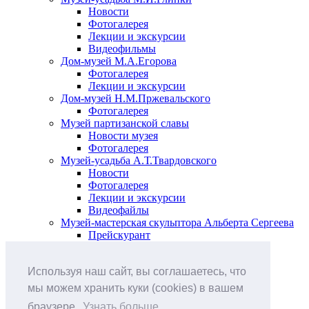
Новости
Фотогалерея
Лекции и экскурсии
Видеофильмы
Дом-музей М.А.Егорова
Фотогалерея
Лекции и экскурсии
Дом-музей Н.М.Пржевальского
Фотогалерея
Музей партизанской славы
Новости музея
Фотогалерея
Музей-усадьба А.Т.Твардовского
Новости
Фотогалерея
Лекции и экскурсии
Видеофайлы
Музей-мастерская скульптора Альберта Сергеева
Прейскурант
Выставки и события
Афиша
Используя наш сайт, вы соглашаетесь, что
Анонс мероприятий
Виртуальные выставки
мы можем хранить куки (cookies) в вашем
Новости
браузере.
Узнать больше