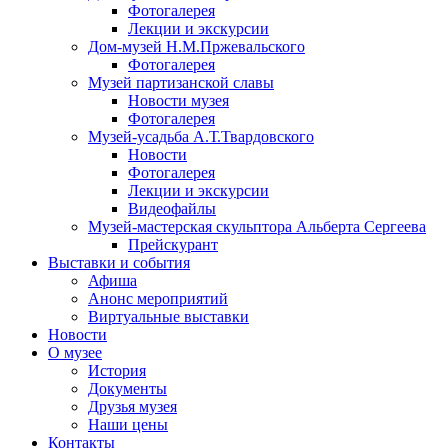
Фотогалерея
Лекции и экскурсии
Дом-музей Н.М.Пржевальского
Фотогалерея
Музей партизанской славы
Новости музея
Фотогалерея
Музей-усадьба А.Т.Твардовского
Новости
Фотогалерея
Лекции и экскурсии
Видеофайлы
Музей-мастерская скульптора Альберта Сергеева
Прейскурант
Выставки и события
Афиша
Анонс мероприятий
Виртуальные выставки
Новости
О музее
История
Документы
Друзья музея
Наши цены
Контакты