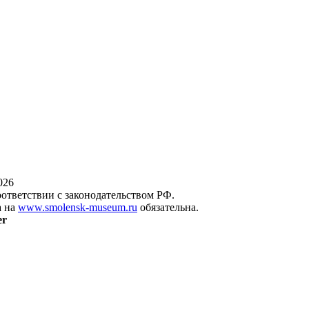
026
оответствии с законодательством РФ.
а на
www.smolensk-museum.ru
обязательна.
er