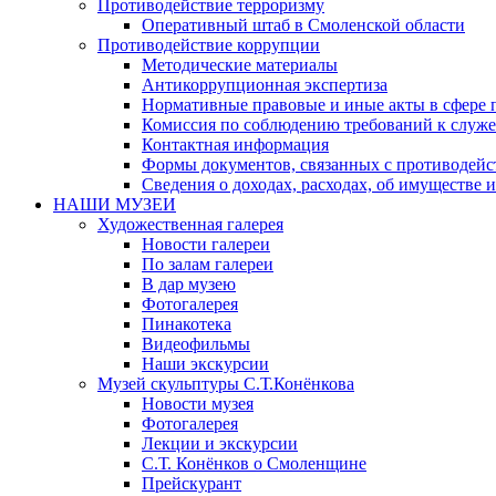
Противодействие терроризму
Оперативный штаб в Смоленской области
Противодействие коррупции
Методические материалы
Антикоррупционная экспертиза
Нормативные правовые и иные акты в сфере 
Комиссия по соблюдению требований к служе
Контактная информация
Формы документов, связанных с противодейс
Сведения о доходах, расходах, об имуществе 
НАШИ МУЗЕИ
Художественная галерея
Новости галереи
По залам галереи
В дар музею
Фотогалерея
Пинакотека
Видеофильмы
Наши экскурсии
Музей скульптуры С.Т.Конёнкова
Новости музея
Фотогалерея
Лекции и экскурсии
С.Т. Конёнков о Смоленщине
Прейскурант