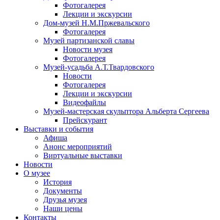
Фотогалерея
Лекции и экскурсии
Дом-музей Н.М.Пржевальского
Фотогалерея
Музей партизанской славы
Новости музея
Фотогалерея
Музей-усадьба А.Т.Твардовского
Новости
Фотогалерея
Лекции и экскурсии
Видеофайлы
Музей-мастерская скульптора Альберта Сергеева
Прейскурант
Выставки и события
Афиша
Анонс мероприятий
Виртуальные выставки
Новости
О музее
История
Документы
Друзья музея
Наши цены
Контакты