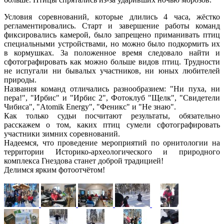
Условия соревнований, которые длились 4 часа, жёстко
регламентировались. Старт и завершение работы команд
фиксировались камерой, было запрещено приманивать птиц
специальными устройствами, но можно было подкормить их
в кормушках. За положенное время следовало найти и
сфотографировать как можно больше видов птиц. Трудности
не испугали ни бывалых участников, ни юных любителей
природы.
Названия команд отличались разнообразием: "Ни пуха, ни
пера!", "Ирбис" и "Ирбис 2", Фотоклуб "Щелк", "Свидетели
Чибиса", "Atomik Energy", "Феникс" и "Не знаю".
Как только судьи посчитают результаты, обязательно
расскажем о том, каких птиц сумели сфотографировать
участники зимних соревнований.
Надеемся, что проведение мероприятий по орнитологии на
территории Историко-археологического и природного
комплекса Гнездова станет доброй традицией!
Делимся ярким фотоотчётом!