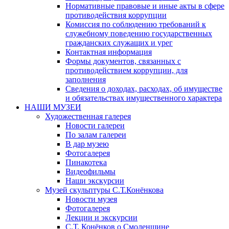
Нормативные правовые и иные акты в сфере
противодействия коррупции
Комиссия по соблюдению требований к
служебному поведению государственных
гражданских служащих и урег
Контактная информация
Формы документов, связанных с
противодействием коррупции, для
заполнения
Сведения о доходах, расходах, об имуществе
и обязательствах имущественного характера
НАШИ МУЗЕИ
Художественная галерея
Новости галереи
По залам галереи
В дар музею
Фотогалерея
Пинакотека
Видеофильмы
Наши экскурсии
Музей скульптуры С.Т.Конёнкова
Новости музея
Фотогалерея
Лекции и экскурсии
С.Т. Конёнков о Смоленщине