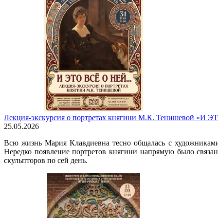
Лекция-экскурсия о портретах княгини М.К. Тенишевой «И
25.05.2026
Всю жизнь Мария Клавдиевна тесно общалась с художниками,
Нередко появление портретов княгини напрямую было связан
скульпторов по сей день.