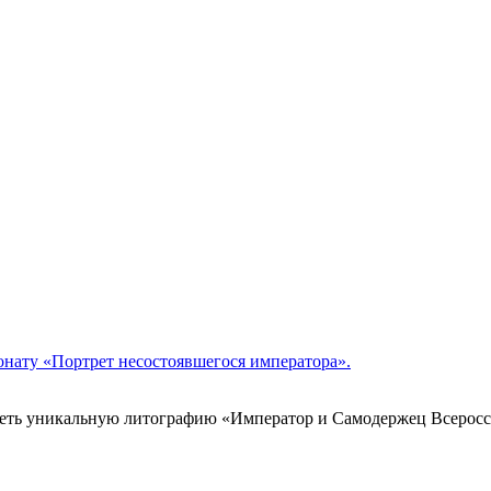
онату «Портрет несостоявшегося императора».
идеть уникальную литографию «Император и Самодержец Всеросс