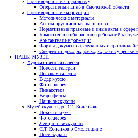
Противодействие терроризму
Оперативный штаб в Смоленской области
Противодействие коррупции
Методические материалы
Антикоррупционная экспертиза
Нормативные правовые и иные акты в сфере 
Комиссия по соблюдению требований к служе
Контактная информация
Формы документов, связанных с противодейс
Сведения о доходах, расходах, об имуществе 
НАШИ МУЗЕИ
Художественная галерея
Новости галереи
По залам галереи
В дар музею
Фотогалерея
Пинакотека
Видеофильмы
Наши экскурсии
Музей скульптуры С.Т.Конёнкова
Новости музея
Фотогалерея
Лекции и экскурсии
С.Т. Конёнков о Смоленщине
Прейскурант