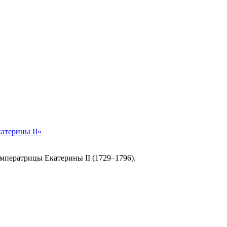
атерины II»
императрицы Екатерины II (1729–1796).