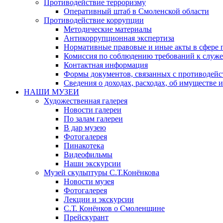
Противодействие терроризму
Оперативный штаб в Смоленской области
Противодействие коррупции
Методические материалы
Антикоррупционная экспертиза
Нормативные правовые и иные акты в сфере 
Комиссия по соблюдению требований к служе
Контактная информация
Формы документов, связанных с противодейс
Сведения о доходах, расходах, об имуществе 
НАШИ МУЗЕИ
Художественная галерея
Новости галереи
По залам галереи
В дар музею
Фотогалерея
Пинакотека
Видеофильмы
Наши экскурсии
Музей скульптуры С.Т.Конёнкова
Новости музея
Фотогалерея
Лекции и экскурсии
С.Т. Конёнков о Смоленщине
Прейскурант