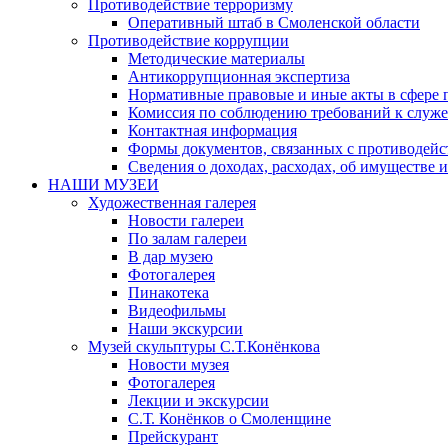
Противодействие терроризму
Оперативный штаб в Смоленской области
Противодействие коррупции
Методические материалы
Антикоррупционная экспертиза
Нормативные правовые и иные акты в сфере 
Комиссия по соблюдению требований к служе
Контактная информация
Формы документов, связанных с противодейс
Сведения о доходах, расходах, об имуществе 
НАШИ МУЗЕИ
Художественная галерея
Новости галереи
По залам галереи
В дар музею
Фотогалерея
Пинакотека
Видеофильмы
Наши экскурсии
Музей скульптуры С.Т.Конёнкова
Новости музея
Фотогалерея
Лекции и экскурсии
С.Т. Конёнков о Смоленщине
Прейскурант